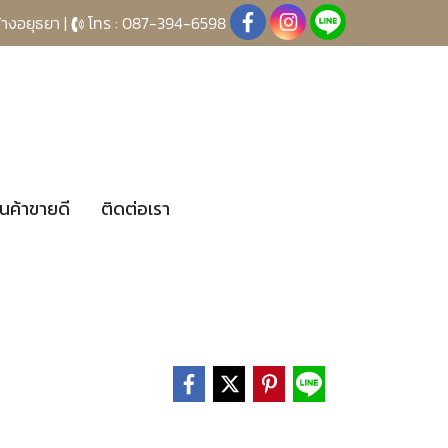
้างอยุธยา |
โทร : 087-394-6598
ินค้าขายดี
ติดต่อเรา