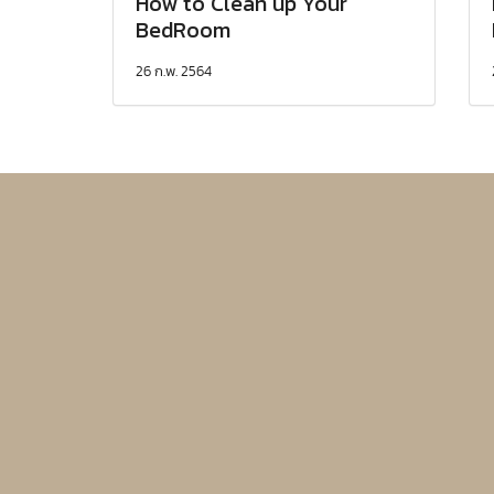
How to Clean up Your
BedRoom
26 ก.พ. 2564