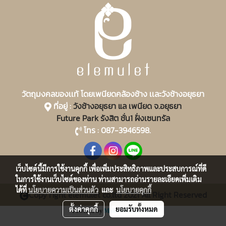
วัตถุมงคลของเเท้ โดยเพนียดคล้องช้าง เเละวังช้างอยุธยา
ที่อยู่ :
วังช้างอยุธยา แล เพนียด จ.อยุธยา
Future Park รังสิต ชั่น1 ฝั่งเซนทรัล
โทร : 087-3946598.
เว็บไซต์นี้มีการใช้งานคุกกี้ เพื่อเพิ่มประสิทธิภาพและประสบการณ์ที่ดี
ในการใช้งานเว็บไซต์ของท่าน ท่านสามารถอ่านรายละเอียดเพิ่มเติม
ได้ที่
นโยบายความเป็นส่วนตัว
และ
นโยบายคุกกี้
Copy right elemulet co.ltd 2021 All Right Reserved
ตั้งค่าคุกกี้
ยอมรับทั้งหมด
Powered by
MakeWebEasy.com