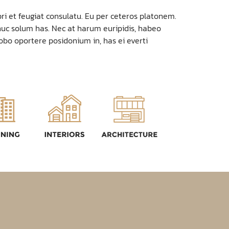
ri et feugiat consulatu. Eu per ceteros platonem.
huc solum has. Nec at harum euripidis, habeo
robo oportere posidonium in, has ei everti