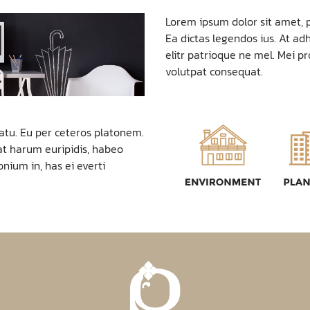
Lorem ipsum dolor sit amet, p
Ea dictas legendos ius. At ad
elitr patrioque ne mel. Mei p
volutpat consequat.
latu. Eu per ceteros platonem.
at harum euripidis, habeo
nium in, has ei everti